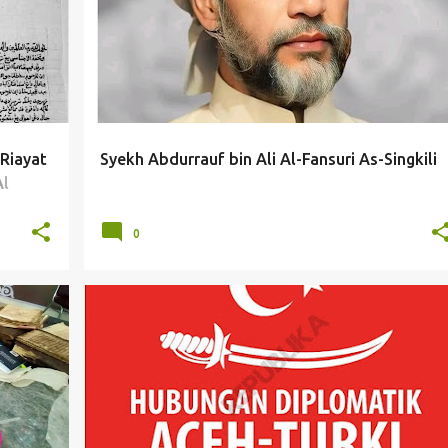
Riayat
Syekh Abdurrauf bin Ali Al-Fansuri As-Singkili
Al
0
#MUSLIM #ISLAM #KESULTANAN #ACEH #SAMUDERA #PASAI #DARUSSALAM #KOTA #BANDAR #PELABUHAN #PORTUGIS #TURKI #UTSMANI #MAKKAH #HAJI #MALAKA