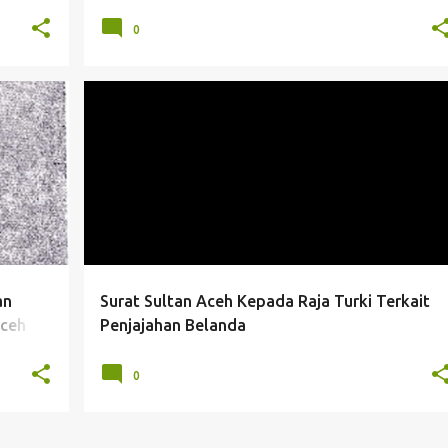
0
SURAT SULTAN ACEH
TURKI
an
Surat Sultan Aceh Kepada Raja Turki Terkait
Aceh
Penjajahan Belanda
0