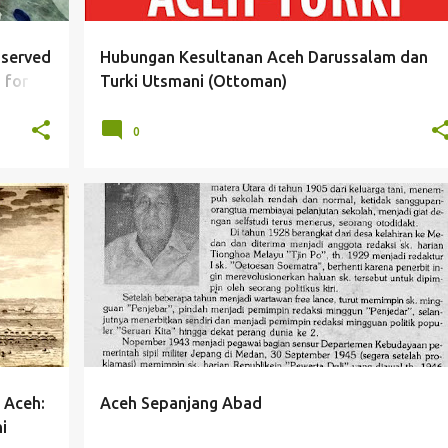
nserved
Hubungan Kesultanan Aceh Darussalam dan
 for
Turki Utsmani (Ottoman)
0
 Aceh:
Aceh Sepanjang Abad
i