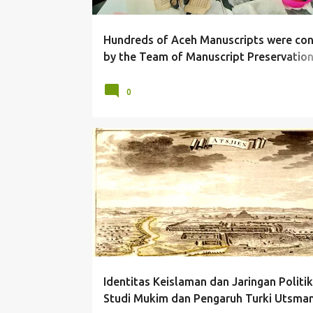
Hundreds of Aceh Manuscripts were co
by the Team of Manuscript Preservation
the National Library of Indonesia
0
ACEH
SURAT SULTAN ACEH
TURKEY
TURKI
Identitas Keislaman dan Jaringan Politik
Studi Mukim dan Pengaruh Turki Utsman